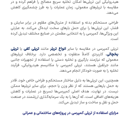
هیدرولیکی این تریلی‌ها امکان تخلیه سریع مصالح را فراهم کرده و در
مقایسه با تریلرهای معمولی، زمان عملیات را به ‌طرز چشمگیری کاهش
می‌دهد.
طراحی مستحکم بدنه و استفاده از متریال‌های مقاوم در برابر سایش و
فشار، این تریلی‌ها را برای حمل بارهای سخت ایده‌آل می‌کند. به عبارتی
این ویژگی‌ها، کمپرسی را به انتخابی مطمئن در صنایع مختلف تبدیل کرده
است.
تریلی کمپرسی در مقایسه با سایر
انواع تریلر
مانند
تریلی کفی
یا
تریلی
یخچالی
، کاربردی کاملاً متفاوت و تخصصی دارد. برخلاف تریلرهای
معمولی که نیازمند بارگیری و تخلیه دستی یا استفاده از تجهیزات جانبی
مانند جرثقیل هستند، تریلی کمپرسی با مکانیسم هیدرولیکی، فرآیند
تخلیه را به ‌صورت خودکار انجام می‌دهد.
همچنین، این تریلی‌ها به دلیل ساختار مستحکم و طراحی خاص خود، قادر
به حمل بارهایی هستند که از نظر وزن یا حجم، برای سایر تریلرها ممکن
نیست. در نهایت، هدف اصلی کمپرسی‌ها تسریع در عملیات و کاهش
هزینه‌های اضافی است، که آن‌ها را به یک سرمایه‌گذاری ارزشمند در صنعت
حمل ‌و نقل و ساخت ‌و ساز تبدیل می‌کند.
مزایای استفاده از تریلی کمپرسی در پروژه‌های ساختمانی و عمرانی